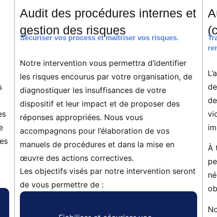
Audit des procédures internes et
A
gestion des risques
(
Sécuriser vos process et maîtriser vos risques.
Tr
ren
Notre intervention vous permettra d’identifier
L’
les risques encourus par votre organisation, de
s
de
diagnostiquer les insuffisances de votre
de
dispositif et leur impact et de proposer des
es
vi
réponses appropriées. Nous vous
e
im
accompagnons pour l’élaboration de vos
des
manuels de procédures et dans la mise en
À 
œuvre des actions correctives.
pe
Les objectifs visés par notre intervention seront
né
de vous permettre de :
ob
No