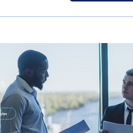
es
cter