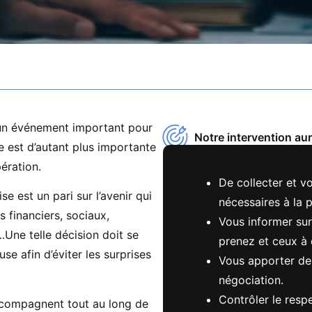
t un événement important pour
Notre intervention au
e est d’autant plus importante
ération.
De collecter et vo
se est un pari sur l’avenir qui
nécessaires à la p
 financiers, sociaux,
Vous informer sur
.Une telle décision doit se
prenez et ceux à 
se afin d’éviter les surprises
Vous apporter de
négociation.
Contrôler le resp
ccompagnent tout au long de