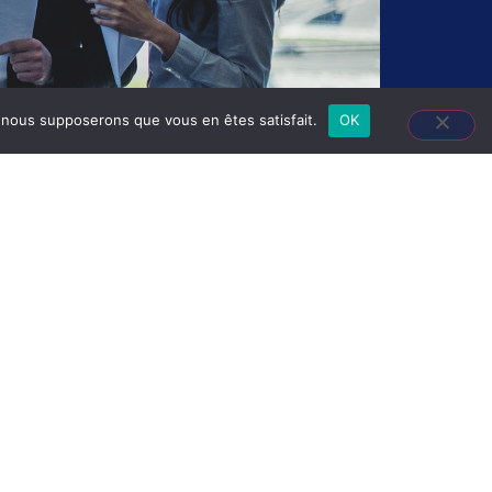
e, nous supposerons que vous en êtes satisfait.
OK
3 rue Gustave Eiffel 78300 Poissy
contact@caec-cabinet.com